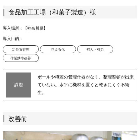
食品加工工場（和菓子製造）様
導入場所：
【神奈川県】
導入目的：
定位置管理
見える化
省人・省力
作業効率改善
ボールや樽蓋の管理什器がなく、整理整頓が出来
課題
ていない。水平に機材を置くと乾きにくく不衛
生。
改善前