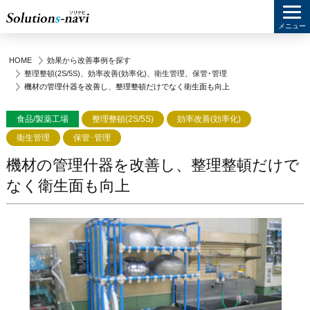
メニュー
HOME
効果から改善事例を探す
整理整頓(2S/5S)
、
効率改善(効率化)
、
衛生管理
、
保管･管理
機材の管理什器を改善し、整理整頓だけでなく衛生面も向上
食品/製薬工場
整理整頓(2S/5S)
効率改善(効率化)
衛生管理
保管･管理
機材の管理什器を改善し、整理整頓だけで
なく衛生面も向上