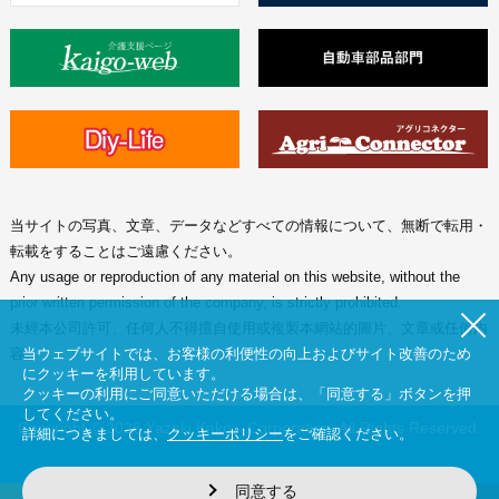
当サイトの写真、文章、データなどすべての情報について、無断で転用・
転載をすることはご遠慮ください。
Any usage or reproduction of any material on this website, without the
prior written permission of the company, is strictly prohibited.
未經本公司許可、任何人不得擅自使用或複製本網站的圖片、文章或任何内
当ウェブサイトでは、お客様の利便性の向上およびサイト改善のため
容。
にクッキーを利用しています。
クッキーの利用にご同意いただける場合は、「同意する」ボタンを押
してください。
Copyright © 2026 Yazaki Kako Corporation. All Rights Reserved.
詳細につきましては、
クッキーポリシー
をご確認ください。
同意する