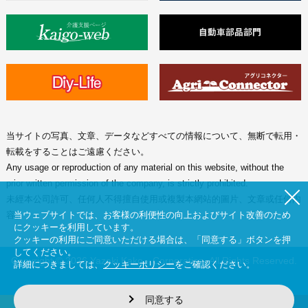
当サイトの写真、文章、データなどすべての情報について、無断で転用・
転載をすることはご遠慮ください。
Any usage or reproduction of any material on this website, without the
prior written permission of the company, is strictly prohibited.
未經本公司許可、任何人不得擅自使用或複製本網站的圖片、文章或任何内
容。
当ウェブサイトでは、お客様の利便性の向上およびサイト改善のため
にクッキーを利用しています。
クッキーの利用にご同意いただける場合は、「同意する」ボタンを押
してください。
Copyright © 2026 Yazaki Kako Corporation. All Rights Reserved.
詳細につきましては、
クッキーポリシー
をご確認ください。
同意する