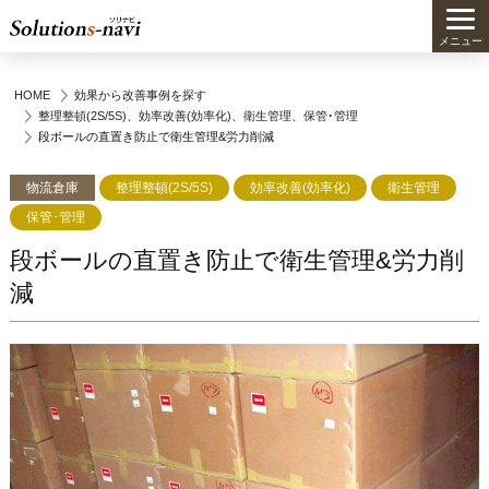
メニュー
HOME
効果から改善事例を探す
整理整頓(2S/5S)
、
効率改善(効率化)
、
衛生管理
、
保管･管理
段ボールの直置き防止で衛生管理&労力削減
物流倉庫
整理整頓(2S/5S)
効率改善(効率化)
衛生管理
保管･管理
段ボールの直置き防止で衛生管理&労力削
減