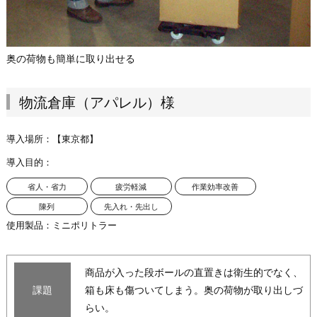
奥の荷物も簡単に取り出せる
物流倉庫（アパレル）様
導入場所：
【東京都】
導入目的：
省人・省力
疲労軽減
作業効率改善
陳列
先入れ・先出し
使用製品：
ミニポリトラー
商品が入った段ボールの直置きは衛生的でなく、
課題
箱も床も傷ついてしまう。奥の荷物が取り出しづ
らい。