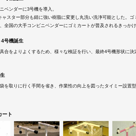
ニベンダーに3号機を導入。
キャスター部分も錆に強い樹脂に変更し丸洗い洗浄可能とした。ゴ
、全国の大手コンビニベンダーにゴミカートが普及されるきっか
ト4号機誕生
具合をよりよくするため、様々な検証を行い、最終4号機形状に決
誕生
袋を取りに行く手間を省き、作業性の向上を図ったタイミー設置
カート