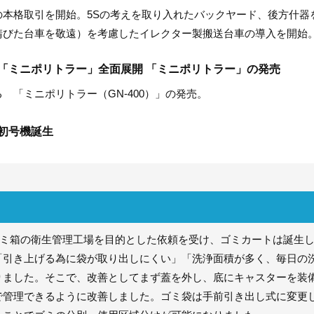
の本格取引を開始。5Sの考えを取り入れたバックヤード、後方什器
錆びた台車を敬遠）を考慮したイレクター製搬送台車の導入を開始
「ミニポリトラー」全面展開 「ミニポリトラー」の発売
 「ミニポリトラー（GN-400）」の発売。
初号機誕生
、ゴミ箱の衛生管理工場を目的とした依頼を受け、ゴミカートは誕生
「引き上げる為に袋が取り出しにくい」「洗浄面積が多く、毎日の
りました。そこで、改善としてまず蓋を外し、底にキャスターを装
で管理できるように改善しました。ゴミ袋は手前引き出し式に変更