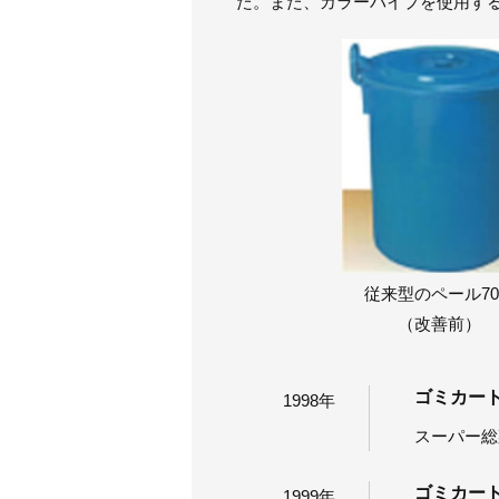
た。また、カラーパイプを使用す
従来型のペール7
（改善前）
ゴミカー
1998年
スーパー総
ゴミカー
1999年