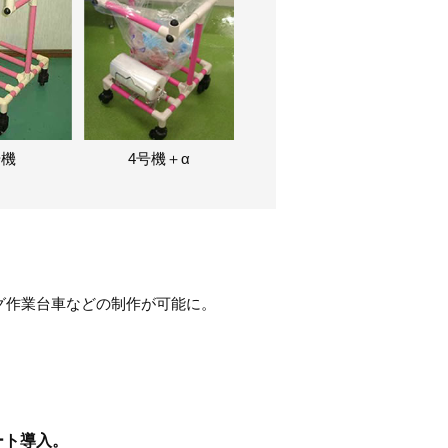
号機
4号機＋α
グ作業台車などの制作が可能に。
ート導入。