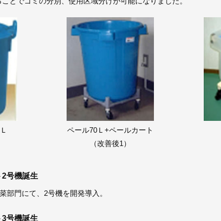
ることでゴミの分別、使用区域分けが可能になりました。
0Ｌ
ペール70Ｌ+ペールカート
（改善後1）
ト2号機誕生
菜部門にて、2号機を開発導入。
ト3号機誕生