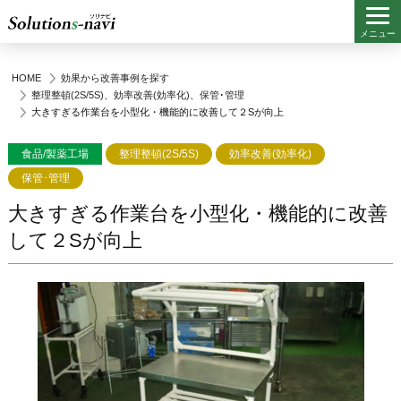
メニュー
HOME
効果から改善事例を探す
整理整頓(2S/5S)
、
効率改善(効率化)
、
保管･管理
大きすぎる作業台を小型化・機能的に改善して２Sが向上
食品/製薬工場
整理整頓(2S/5S)
効率改善(効率化)
保管･管理
大きすぎる作業台を小型化・機能的に改善
して２Sが向上