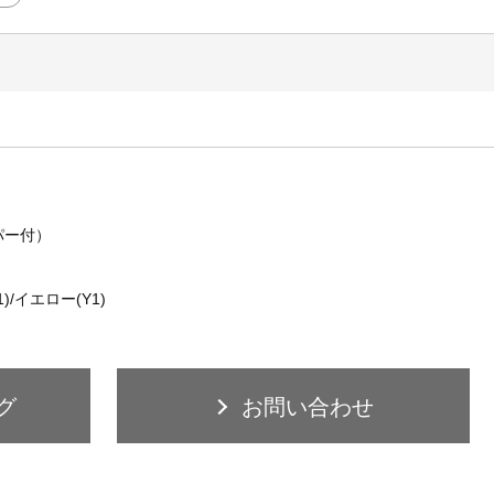
パー付）
)/イエロー(Y1)
グ
お問い合わせ