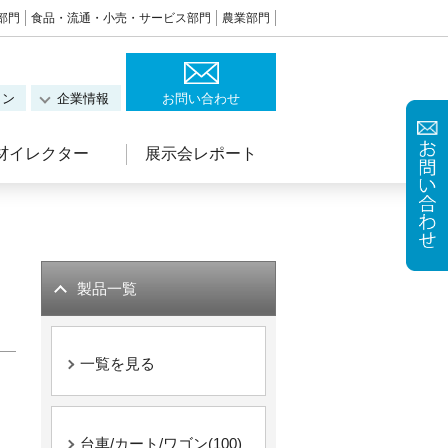
部門
食品・流通・小売・サービス部門
農業部門
ョン
企業情報
お問い合わせ
材イレクター
展示会レポート
製品一覧
一覧を見る
台車/カート/ワゴン(100)