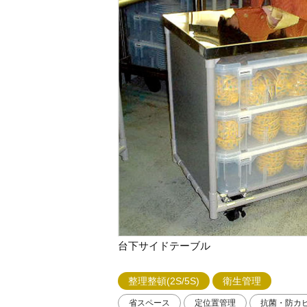
台下サイドテーブル
整理整頓(2S/5S)
衛生管理
省スペース
定位置管理
抗菌・防カ