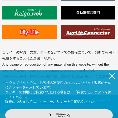
当サイトの写真、文章、データなどすべての情報について、無断で転用・
転載をすることはご遠慮ください。
Any usage or reproduction of any material on this website, without the
prior written permission of the company, is strictly prohibited.
未經本公司許可、任何人不得擅自使用或複製本網站的圖片、文章或任何内
当ウェブサイトでは、お客様の利便性の向上およびサイト改善のため
容。
にクッキーを利用しています。
クッキーの利用にご同意いただける場合は、「同意する」ボタンを押
してください。
Copyright © 2026 Yazaki Kako Corporation. All Rights Reserved.
詳細につきましては、
クッキーポリシー
をご確認ください。
同意する