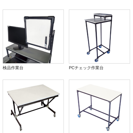
検品作業台
PCチェック作業台