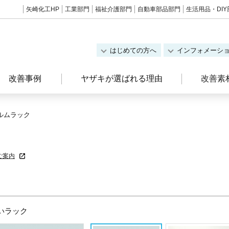
矢崎化工HP
工業部門
福祉介護部門
自動車部品部門
生活用品・DIY
はじめての方へ
インフォメーシ
改善事例
ヤザキが選ばれる理由
改善素
ルムラック
ご案内
いラック