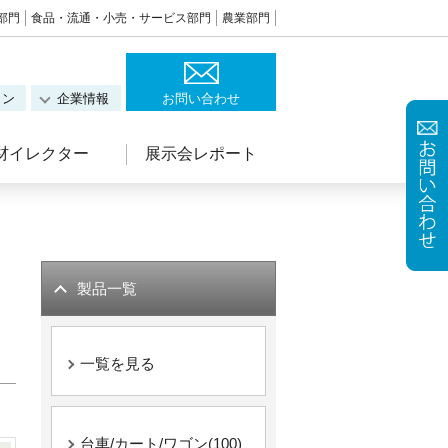
部門
食品・流通・小売・サービス部門
農業部門
ョン
企業情報
お問い合わせ
材イレクター
展示会レポート
製品一覧
一覧を見る
台車/カート/ワゴン(100)