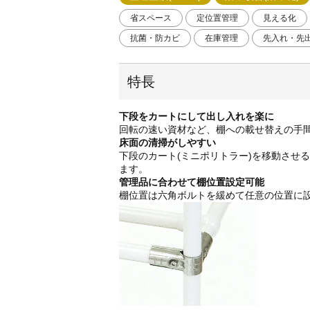
省スペース
定位置管理
見える化
抗菌・防カビ
在庫管理
先入れ・先
特長
下段をカートにして出し入れを楽に
回転の速い資材など、棚への載せ替えの手
床面の清掃がしやすい
下段のカート(ミニポリトラー)を移動させ
ます。
管理品に合わせて棚位置設定可能
棚位置は六角ボルトを緩めて任意の位置に