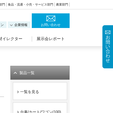
部門
食品・流通・小売・サービス部門
農業部門
ョン
企業情報
お問い合わせ
材イレクター
展示会レポート
製品一覧
一覧を見る
台車/カート/ワゴン(100)