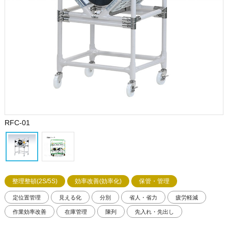
RFC-01
整理整頓(2S/5S)
効率改善(効率化)
保管・管理
定位置管理
見える化
分別
省人・省力
疲労軽減
作業効率改善
在庫管理
陳列
先入れ・先出し